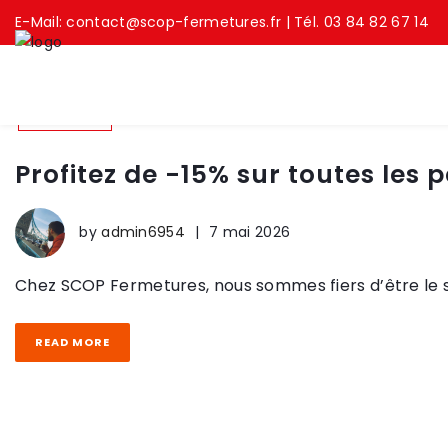
E-Mail:
contact@scop-fermetures.fr
| Tél. 03 84 82 67 14
Non classé
Profitez de -15% sur toutes les
by
admin6954
|
7 mai 2026
Chez SCOP Fermetures, nous sommes fiers d’être le spé
READ MORE