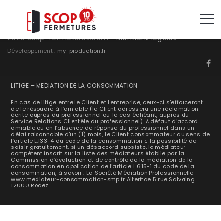
2020 Scop-fermetures.com -
Mentions légales
Développement :
my-production.fr
LITIGE – MEDIATION DE LA CONSOMMATION
En cas de litige entre le Client et l’entreprise, ceux-ci s’efforceront
de le résoudre à l’amiable (le Client adressera une réclamation
écrite auprès du professionnel ou, le cas échéant, auprès du
Service Relations Clientèle du professionnel). A défaut d’accord
amiable ou en l’absence de réponse du professionnel dans un
délai raisonnable d’un (1) mois, le Client consommateur au sens de
l’article L.133-4 du code de la consommation a la possibilité de
saisir gratuitement, si un désaccord subsiste, le médiateur
compétent inscrit sur la liste des médiateurs établie par la
Commission d’évaluation et de contrôle de la médiation de la
consommation en application de l’article L.615-1 du code de la
consommation, à savoir : La Société Médiation Professionnelle
www.mediateur-consommation-smp.fr Alteritae 5 rue Salvaing
12000 Rodez